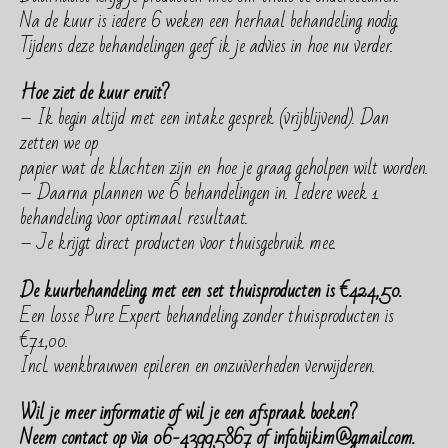
Na de kuur is iedere 6 weken een herhaal behandeling nodig.
Tijdens deze behandelingen geef ik je advies in hoe nu verder.
Hoe ziet de kuur eruit?
– Ik begin altijd met een intake gesprek (vrijblijvend). Dan
zetten we op
papier wat de klachten zijn en hoe je graag geholpen wilt worden.
– Daarna plannen we 6 behandelingen in. Iedere week 1
behandeling voor optimaal resultaat.
– Je krijgt direct producten voor thuisgebruik mee.
De kuurbehandeling met een set thuisproducten is €424,50.
Een losse Pure Expert behandeling zonder thuisproducten is
€71,00.
Incl. wenkbrauwen epileren en onzuiverheden verwijderen.
Wil je meer informatie of wil je een afspraak boeken?
Neem contact op via 06-43995867 of info.bijkim@gmail.com.